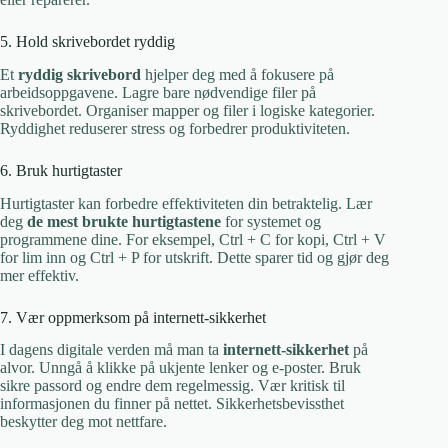
5. Hold skrivebordet ryddig
Et
ryddig skrivebord
hjelper deg med å fokusere på
arbeidsoppgavene. Lagre bare nødvendige filer på
skrivebordet. Organiser mapper og filer i logiske kategorier.
Ryddighet reduserer stress og forbedrer produktiviteten.
6. Bruk hurtigtaster
Hurtigtaster kan forbedre effektiviteten din betraktelig. Lær
deg
de mest brukte hurtigtastene
for systemet og
programmene dine. For eksempel, Ctrl + C for kopi, Ctrl + V
for lim inn og Ctrl + P for utskrift. Dette sparer tid og gjør deg
mer effektiv.
7. Vær oppmerksom på internett-sikkerhet
I dagens digitale verden må man ta
internett-sikkerhet
på
alvor. Unngå å klikke på ukjente lenker og e-poster. Bruk
sikre passord og endre dem regelmessig. Vær kritisk til
informasjonen du finner på nettet. Sikkerhetsbevissthet
beskytter deg mot nettfare.