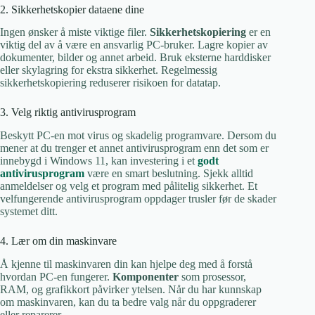
2. Sikkerhetskopier dataene dine
Ingen ønsker å miste viktige filer.
Sikkerhetskopiering
er en
viktig del av å være en ansvarlig PC-bruker. Lagre kopier av
dokumenter, bilder og annet arbeid. Bruk eksterne harddisker
eller skylagring for ekstra sikkerhet. Regelmessig
sikkerhetskopiering reduserer risikoen for datatap.
3. Velg riktig antivirusprogram
Beskytt PC-en mot virus og skadelig programvare. Dersom du
mener at du trenger et annet antivirusprogram enn det som er
innebygd i Windows 11, kan investering i et
godt
antivirusprogram
være en smart beslutning. Sjekk alltid
anmeldelser og velg et program med pålitelig sikkerhet. Et
velfungerende antivirusprogram oppdager trusler før de skader
systemet ditt.
4. Lær om din maskinvare
Å kjenne til maskinvaren din kan hjelpe deg med å forstå
hvordan PC-en fungerer.
Komponenter
som prosessor,
RAM, og grafikkort påvirker ytelsen. Når du har kunnskap
om maskinvaren, kan du ta bedre valg når du oppgraderer
eller reparerer.