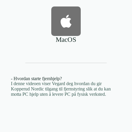
MacOS
- Hvordan starte fjernhjelp?
I denne videoen viser Vegard deg hvordan du gir
Kopperud Nordic tilgang til fjernstyring slik at du kan
motta PC hjelp uten å levere PC på fysisk verksted.
Du mottar en invitasjon til fjernstyring på e-post,
med en lenke du må klikke på for å starte
fjernstyring.
Programfilen blir automatisk lastet ned når du klikker
på lenken i e-posten. Dobbeltklikk deretter på filen
du har lastet ned for å installere
fjernstyringsverktøyet.