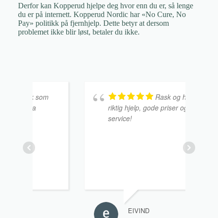
Derfor kan Kopperud hjelpe deg hvor enn du er, så lenge
du er på internett. Kopperud Nordic har «No Cure, No
Pay» politikk på fjernhjelp. Dette betyr at dersom
problemet ikke blir løst, betaler du ikke.
om
Rask og helt
riktig hjelp, gode priser og super
service!
EIVIND
GUNNA