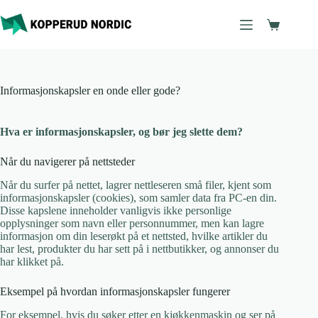
Hopp
til
Handleku
innholdet
Informasjonskapsler en onde eller gode?
Hva er informasjonskapsler, og bør jeg slette dem?
Når du navigerer på nettsteder
Når du surfer på nettet, lagrer nettleseren små filer, kjent som
informasjonskapsler (cookies), som samler data fra PC-en din.
Disse kapslene inneholder vanligvis ikke personlige
opplysninger som navn eller personnummer, men kan lagre
informasjon om din leserøkt på et nettsted, hvilke artikler du
har lest, produkter du har sett på i nettbutikker, og annonser du
har klikket på.
Eksempel på hvordan informasjonskapsler fungerer
For eksempel, hvis du søker etter en kjøkkenmaskin og ser på