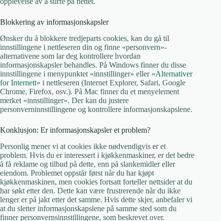
opplevelse av å surfe på nettet.
Blokkering av informasjonskapsler
Ønsker du å blokkere tredjeparts cookies, kan du gå til
innstillingene i nettleseren din og finne «personvern»-
alternativene som lar deg kontrollere hvordan
informasjonskapsler behandles. På Windows finner du disse
innstillingene i menypunktet «innstillinger» eller «
Alternativer
for Internett
» i nettleseren (Internet Explorer, Safari, Google
Chrome, Firefox, osv.). På Mac finner du et menyelement
merket «innstillinger». Der kan du justere
personverninnstillingene og kontrollere informasjonskapslene.
Konklusjon: Er informasjonskapsler et problem?
Personlig mener vi at cookies ikke nødvendigvis er et
problem. Hvis du er interessert i kjøkkenmaskiner, er det bedre
å få reklame og tilbud på dette, enn på slankemidler eller
eiendom. Problemet oppstår først når du har kjøpt
kjøkkenmaskinen, men cookies fortsatt forteller nettsider at du
har søkt etter den. Dette kan være frustrerende når du ikke
lenger er på jakt etter det samme. Hvis dette skjer, anbefaler vi
at du sletter informasjonskapslene på samme sted som du
finner personvernsinnstillingene, som beskrevet over.