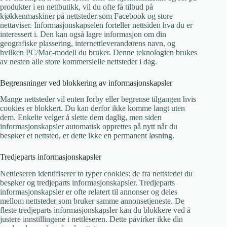
produkter i en nettbutikk, vil du ofte få tilbud på
kjøkkenmaskiner på nettsteder som Facebook og store
nettaviser. Informasjonskapselen forteller nettsiden hva du er
interessert i. Den kan også lagre informasjon om din
geografiske plassering, internettleverandørens navn, og
hvilken PC/Mac-modell du bruker. Denne teknologien brukes
av nesten alle store kommersielle nettsteder i dag.
Begrensninger ved blokkering av informasjonskapsler
Mange nettsteder vil enten forby eller begrense tilgangen hvis
cookies er blokkert. Du kan derfor ikke komme langt uten
dem. Enkelte velger å slette dem daglig, men siden
informasjonskapsler automatisk opprettes på nytt når du
besøker et nettsted, er dette ikke en permanent løsning.
Tredjeparts informasjonskapsler
Nettleseren identifiserer to typer cookies: de fra nettstedet du
besøker og tredjeparts informasjonskapsler. Tredjeparts
informasjonskapsler er ofte relatert til annonser og deles
mellom nettsteder som bruker samme annonsetjeneste. De
fleste tredjeparts informasjonskapsler kan du blokkere ved å
justere innstillingene i nettleseren. Dette påvirker ikke din