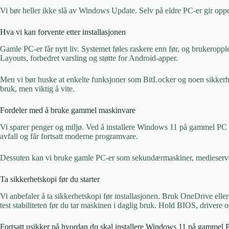
Vi bør heller ikke slå av Windows Update. Selv på eldre PC-er gir oppd
Hva vi kan forvente etter installasjonen
Gamle PC-er får nytt liv. Systemet føles raskere enn før, og brukeropp
Layouts, forbedret varsling og støtte for Android-apper.
Men vi bør huske at enkelte funksjoner som BitLocker og noen sikkerhets
bruk, men viktig å vite.
Fordeler med å bruke gammel maskinvare
Vi sparer penger og miljø. Ved å installere Windows 11 på gammel PC f
avfall og får fortsatt moderne programvare.
Dessuten kan vi bruke gamle PC-er som sekundærmaskiner, medieservere
Ta sikkerhetskopi før du starter
Vi anbefaler å ta sikkerhetskopi før installasjonen. Bruk OneDrive eller
test stabiliteten før du tar maskinen i daglig bruk. Hold BIOS, drivere
Fortsatt usikker på hvordan du skal installere Windows 11 på gammel