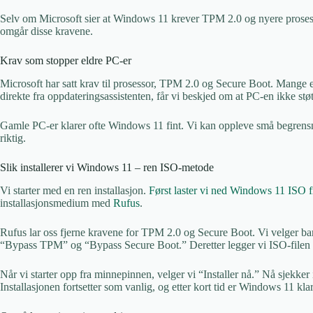
Selv om Microsoft sier at Windows 11 krever TPM 2.0 og nyere prosessor
omgår disse kravene.
Krav som stopper eldre PC-er
Microsoft har satt krav til prosessor, TPM 2.0 og Secure Boot. Mange e
direkte fra oppdateringsassistenten, får vi beskjed om at PC-en ikke st
Gamle PC-er klarer ofte Windows 11 fint. Vi kan oppleve små begrensnin
riktig.
Slik installerer vi Windows 11 – ren ISO-metode
Vi starter med en ren installasjon.
Først laster vi ned Windows 11 ISO fr
installasjonsmedium med
Rufus
.
Rufus lar oss fjerne kravene for TPM 2.0 og Secure Boot. Vi velger b
“Bypass TPM” og “Bypass Secure Boot.” Deretter legger vi ISO-file
Når vi starter opp fra minnepinnen, velger vi “Installer nå.” Nå sjekke
Installasjonen fortsetter som vanlig, og etter kort tid er Windows 11 klar