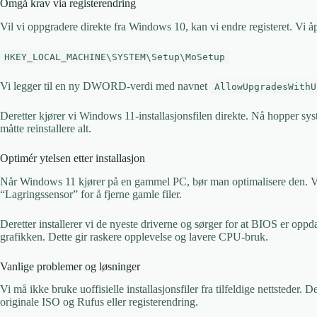
Omgå krav via registerendring
Vil vi oppgradere direkte fra Windows 10, kan vi endre registeret. Vi åp
HKEY_LOCAL_MACHINE\SYSTEM\Setup\MoSetup
Vi legger til en ny DWORD-verdi med navnet
AllowUpgradesWithU
Deretter kjører vi Windows 11-installasjonsfilen direkte. Nå hopper s
måtte reinstallere alt.
Optimér ytelsen etter installasjon
Når Windows 11 kjører på en gammel PC, bør man optimalisere den. V
“Lagringssensor” for å fjerne gamle filer.
Deretter installerer vi de nyeste driverne og sørger for at BIOS er oppda
grafikken. Dette gir raskere opplevelse og lavere CPU-bruk.
Vanlige problemer og løsninger
Vi må ikke bruke uoffisielle installasjonsfiler fra tilfeldige nettsteder.
originale ISO og Rufus eller registerendring.