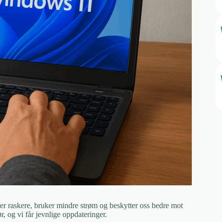
ter raskere, bruker mindre strøm og beskytter oss bedre mot
, og vi får jevnlige oppdateringer.