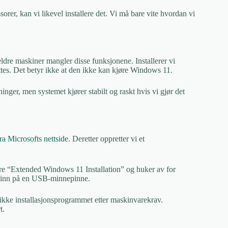
er, kan vi likevel installere det. Vi må bare vite hvordan vi
ldre maskiner mangler disse funksjonene. Installerer vi
øttes. Det betyr ikke at den ikke kan kjøre Windows 11.
ger, men systemet kjører stabilt og raskt hvis vi gjør det
a Microsofts nettside.
Deretter oppretter vi et
are “Extended Windows 11 Installation” og huker av for
n inn på en USB-minnepinne.
r ikke installasjonsprogrammet etter maskinvarekrav.
t.