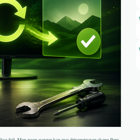
fikse feil. Men noen ganger kan nye driverutgaver skape flere