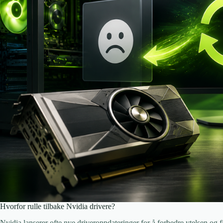
Hvorfor rulle tilbake Nvidia drivere?
Nvidia lanserer ofte nye driveroppdateringer for å forbedre ytelsen og 