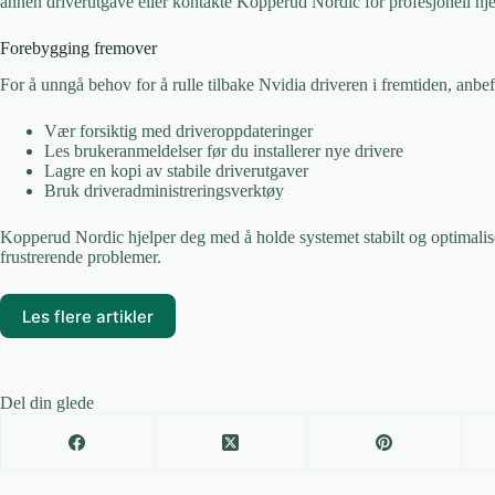
annen driverutgave eller kontakte Kopperud Nordic for profesjonell hje
Forebygging fremover
For å unngå behov for å rulle tilbake Nvidia driveren i fremtiden, anbef
Vær forsiktig med driveroppdateringer
Les brukeranmeldelser før du installerer nye drivere
Lagre en kopi av stabile driverutgaver
Bruk driveradministreringsverktøy
Kopperud Nordic hjelper deg med å holde systemet stabilt og optimali
frustrerende problemer.
Les flere artikler
Del din glede