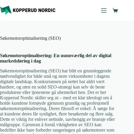
Hopp
til
Handleku
innholdet
Søkemotoroptimalisering (SEO)
Søkemotoroptimalisering: En uunnværlig del av digital
markedsføring i dag
Søkemotoroptimalisering (SEO) har blitt en grunnleggende
nødvendighet for både små og store virksomheter i dagens
digitale landskap. Konkurransen på nettet har aldri vært
hardere, og uten en solid SEO-strategi kan selv de beste
produktene eller tjenestene gå ubemerket hen. Det er her
Kopperud Nordic skiller seg ut – med en klar ideologi om å
holde kundene fornøyde gjennom grundig og profesjonell
søkemotoroptimalisering. Deres filosofi er enkel: Å sørge for
at kundene deres får synlighet, flere besøkende og flere salg.
Dette er viktig for enhver nettside, uavhengig av bransje eller
målgruppe. Gjennom å forstå viktigheten av SEO kan
bedrifter ikke bare forbedre rangeringen på søkemotorer som