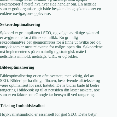
søkemotorer å forstå hva hver side handler om. En nettside
som er godt organisert gir både besøkende og søkemotorer en
enklere navigasjonsopplevelse.
Søkeordoptimalisering
Søkeord er grunnpilaren i SEO, og valget av riktige søkeord
er avgjørende for å tiltrekke trafikk. En grundig
søkeordanalyse bør gjennomføres for å finne ut hvilke ord og
uttrykk som er mest relevante for målgruppen din. Søkeordene
må implementeres på en naturlig og strategisk måte i
nettsidens innhold, metatags, URL-er og bilder.
Bildeoptimalisering
Bildeoptimalisering er en ofte oversett, men viktig, del av
SEO. Bilder bør ha riktige filnavn, beskrivende alt-tekster og
være optimalisert for rask lastetid. Dette bidrar både til bedre
rangering i bilde-søk og til at nettsiden din laster raskere, noe
som er en faktor som Google tar hensyn til ved rangering.
Tekst og Innholdskvalitet
Høykvalitetsinnhold er essensielt for god SEO. Dette betyr