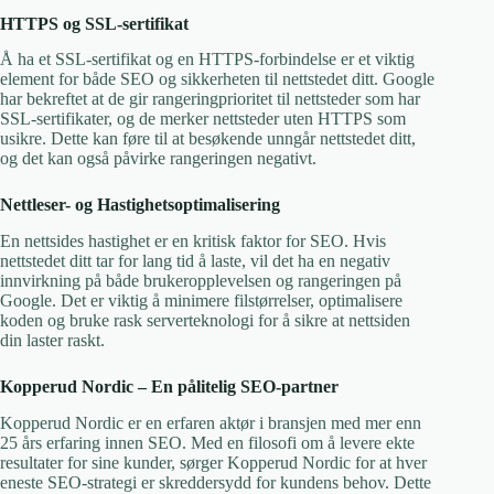
HTTPS og SSL-sertifikat
Å ha et SSL-sertifikat og en HTTPS-forbindelse er et viktig
element for både SEO og sikkerheten til nettstedet ditt. Google
har bekreftet at de gir rangeringprioritet til nettsteder som har
SSL-sertifikater, og de merker nettsteder uten HTTPS som
usikre. Dette kan føre til at besøkende unngår nettstedet ditt,
og det kan også påvirke rangeringen negativt.
Nettleser- og Hastighetsoptimalisering
En nettsides hastighet er en kritisk faktor for SEO. Hvis
nettstedet ditt tar for lang tid å laste, vil det ha en negativ
innvirkning på både brukeropplevelsen og rangeringen på
Google. Det er viktig å minimere filstørrelser, optimalisere
koden og bruke rask serverteknologi for å sikre at nettsiden
din laster raskt.
Kopperud Nordic – En pålitelig SEO-partner
Kopperud Nordic er en erfaren aktør i bransjen med mer enn
25 års erfaring innen SEO. Med en filosofi om å levere ekte
resultater for sine kunder, sørger Kopperud Nordic for at hver
eneste SEO-strategi er skreddersydd for kundens behov. Dette