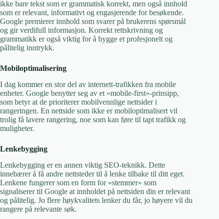
ikke bare tekst som er grammatisk korrekt, men også innhold
som er relevant, informativt og engasjerende for besøkende.
Google premierer innhold som svarer på brukerens spørsmål
og gir verdifull informasjon. Korrekt rettskrivning og
grammatikk er også viktig for å bygge et profesjonelt og
pålitelig inntrykk.
Mobiloptimalisering
I dag kommer en stor del av internett-trafikken fra mobile
enheter. Google benytter seg av et «mobile-first»-prinsipp,
som betyr at de prioriterer mobilvennlige nettsider i
rangeringen. En nettside som ikke er mobiloptimalisert vil
trolig få lavere rangering, noe som kan føre til tapt trafikk og
muligheter.
Lenkebygging
Lenkebygging er en annen viktig SEO-teknikk. Dette
innebærer å få andre nettsteder til å lenke tilbake til ditt eget.
Lenkene fungerer som en form for «stemmer» som
signaliserer til Google at innholdet på nettsiden din er relevant
og pålitelig. Jo flere høykvalitets lenker du får, jo høyere vil du
rangere på relevante søk.