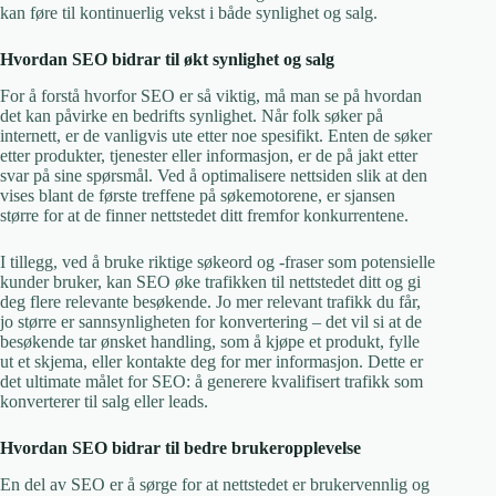
kan føre til kontinuerlig vekst i både synlighet og salg.
Hvordan SEO bidrar til økt synlighet og salg
For å forstå hvorfor SEO er så viktig, må man se på hvordan
det kan påvirke en bedrifts synlighet. Når folk søker på
internett, er de vanligvis ute etter noe spesifikt. Enten de søker
etter produkter, tjenester eller informasjon, er de på jakt etter
svar på sine spørsmål. Ved å optimalisere nettsiden slik at den
vises blant de første treffene på søkemotorene, er sjansen
større for at de finner nettstedet ditt fremfor konkurrentene.
I tillegg, ved å bruke riktige søkeord og -fraser som potensielle
kunder bruker, kan SEO øke trafikken til nettstedet ditt og gi
deg flere relevante besøkende. Jo mer relevant trafikk du får,
jo større er sannsynligheten for konvertering – det vil si at de
besøkende tar ønsket handling, som å kjøpe et produkt, fylle
ut et skjema, eller kontakte deg for mer informasjon. Dette er
det ultimate målet for SEO: å generere kvalifisert trafikk som
konverterer til salg eller leads.
Hvordan SEO bidrar til bedre brukeropplevelse
En del av SEO er å sørge for at nettstedet er brukervennlig og