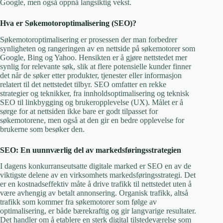
Google, men også oppnå langsiktig vekst.
Hva er Søkemotoroptimalisering (SEO)?
Søkemotoroptimalisering er prosessen der man forbedrer
synligheten og rangeringen av en nettside på søkemotorer som
Google, Bing og Yahoo. Hensikten er å gjøre nettstedet mer
synlig for relevante søk, slik at flere potensielle kunder finner
det når de søker etter produkter, tjenester eller informasjon
relatert til det nettstedet tilbyr. SEO omfatter en rekke
strategier og teknikker, fra innholdsoptimalisering og teknisk
SEO til linkbygging og brukeropplevelse (UX). Målet er å
sørge for at nettsiden ikke bare er godt tilpasset for
søkemotorene, men også at den gir en bedre opplevelse for
brukerne som besøker den.
SEO: En uunnværlig del av markedsføringsstrategien
I dagens konkurranseutsatte digitale marked er SEO en av de
viktigste delene av en virksomhets markedsføringsstrategi. Det
er en kostnadseffektiv måte å drive trafikk til nettstedet uten å
være avhengig av betalt annonsering. Organisk trafikk, altså
trafikk som kommer fra søkemotorer som følge av
optimalisering, er både bærekraftig og gir langvarige resultater.
Det handler om å etablere en sterk digital tilstedeværelse som