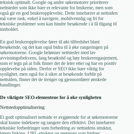
teknisk optimalt. Google og andre søkemotorer prioriterer
nettsteder som ikke bare er relevante for brukerne, men som
også gir en god brukeropplevelse. Dette innebærer at nettsiden
må være rask, enkel å navigere, mobilvennlig og fri for
tekniske problemer som kan hindre besøkende i å få tilgang til
innholdet.
En god brukeropplevelse fører til økt tilfredshet blant
besøkende, og det kan også bidra til å øke rangeringen på
søkemotorene. Google belønner nettsteder med lav
avvisningsfrekvens, lang besøkstid og høy brukerengasjement,
som er tegn på at folk finner det de leter etter og har en positiv
opplevelse på siden. Derfor er SEO ikke bare viktig for
synlighet, men også for å sikre at besøkende forblir på
nettsiden, finner det de trenger og gjennomfører ønskede
handlinger.
De viktigste SEO-elementene for å øke synligheten
Nettstedopptimalisering
Et godt optimalisert nettside er avgjørende for at søkemotorene
skal kunne indeksere og rangere den effektivt. Det innebærer
tekniske forbedringer som forbedring av nettsidens struktur,
intern linking, URL-struktur og metatags som hjelper