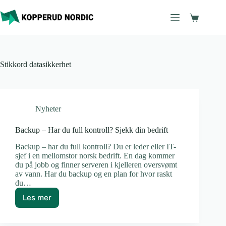
Hopp
til
Handleku
innholdet
Stikkord
datasikkerhet
Nyheter
Backup – Har du full kontroll? Sjekk din bedrift
Backup – har du full kontroll? Du er leder eller IT-
sjef i en mellomstor norsk bedrift. En dag kommer
du på jobb og finner serveren i kjelleren oversvømt
av vann. Har du backup og en plan for hvor raskt
du…
Les mer
Backup
–
Har