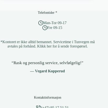
du
full
kontroll?
Telefontider *
Sjekk
din
Man-Tor 09-17
bedrift
Fre 09-15
*Kontoret er ikke alltid bemannet. Servicetime i Tunvegen må
avtales på forhånd.
Klikk her for å sende forespørsel
.
“Rask og personlig service, selvfølgelig!”
— Vegard Kopperud
Kontaktinformasjon
(+47) 95 17 51 51