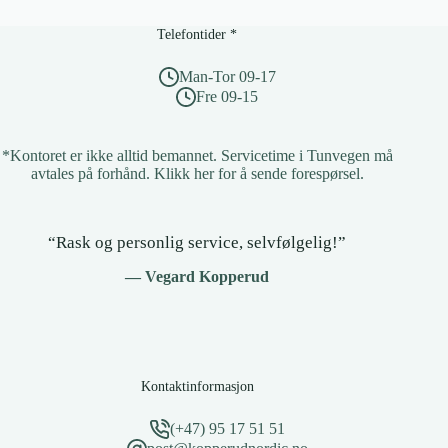
i
Outlook
Telefontider *
Man-Tor 09-17
Fre 09-15
*Kontoret er ikke alltid bemannet. Servicetime i Tunvegen må
avtales på forhånd.
Klikk her for å sende forespørsel
.
“Rask og personlig service, selvfølgelig!”
— Vegard Kopperud
Kontaktinformasjon
(+47) 95 17 51 51