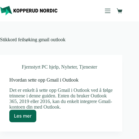
Hopp
til
Handleku
innholdet
Stikkord
feilsøking gmail outlook
Fjernstyrt PC hjelp
,
Nyheter
,
Tjenester
Hvordan sette opp Gmail i Outlook
Det er enkelt å sette opp Gmail i Outlook ved å følge
trinnene i denne guiden. Enten du bruker Outlook
365, 2019 eller 2016, kan du enkelt integrere Gmail-
kontoen din med Outlook.
Les mer
Hvordan
sette
opp
Gmail