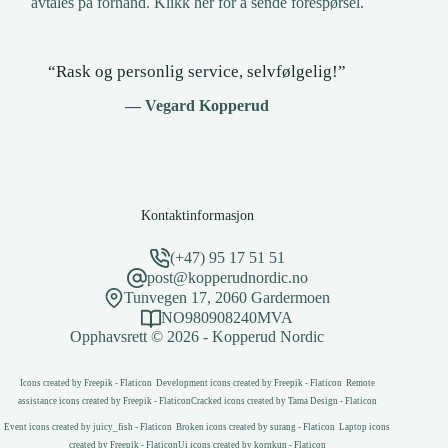
avtales på forhånd.
Klikk her for å sende forespørsel
.
“Rask og personlig service, selvfølgelig!”
— Vegard Kopperud
Kontaktinformasjon
(+47) 95 17 51 51
post@kopperudnordic.no
Tunvegen 17, 2060 Gardermoen
NO980908240MVA
Opphavsrett © 2026 - Kopperud Nordic
Icons created by Freepik - Flaticon
Development icons created by Freepik - Flaticon
Remote
assistance icons created by Freepik - Flaticon
Cracked icons created by Tama Design - Flaticon
Event icons created by juicy_fish - Flaticon
Broken icons created by surang - Flaticon
Laptop icons
created by Freepik - Flaticon
Ui icons created by kornkun - Flaticon