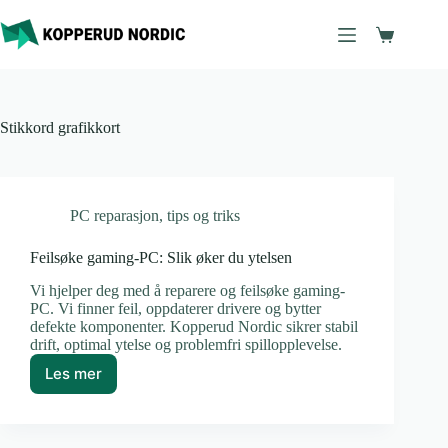
Hopp
til
Handleku
innholdet
Stikkord
grafikkort
PC reparasjon
,
tips og triks
Feilsøke gaming-PC: Slik øker du ytelsen
Vi hjelper deg med å reparere og feilsøke gaming-
PC. Vi finner feil, oppdaterer drivere og bytter
defekte komponenter. Kopperud Nordic sikrer stabil
drift, optimal ytelse og problemfri spillopplevelse.
Les mer
Feilsøke
gaming-
PC:
Slik