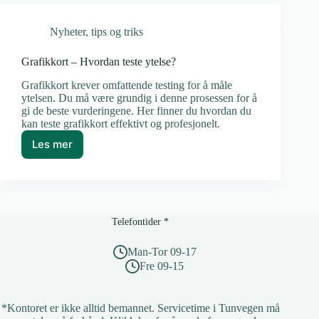
øker
du
Nyheter
,
tips og triks
ytelsen
Grafikkort – Hvordan teste ytelse?
Grafikkort krever omfattende testing for å måle
ytelsen. Du må være grundig i denne prosessen for å
gi de beste vurderingene. Her finner du hvordan du
kan teste grafikkort effektivt og profesjonelt.
Les mer
Grafikkort
–
Hvordan
teste
ytelse?
Telefontider *
Man-Tor 09-17
Fre 09-15
*Kontoret er ikke alltid bemannet. Servicetime i Tunvegen må