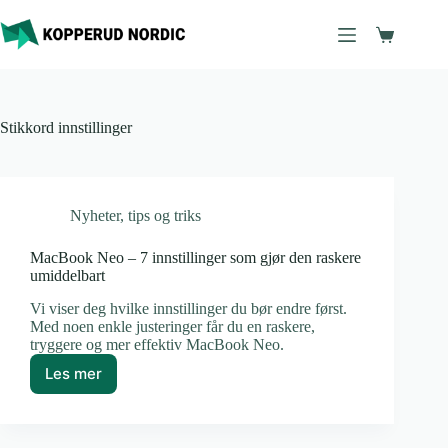
Hopp
til
Handleku
innholdet
Stikkord
innstillinger
Nyheter
,
tips og triks
MacBook Neo – 7 innstillinger som gjør den raskere
umiddelbart
Vi viser deg hvilke innstillinger du bør endre først.
Med noen enkle justeringer får du en raskere,
tryggere og mer effektiv MacBook Neo.
Les mer
MacBook
Neo
–
7