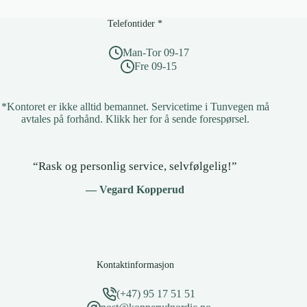
innstillinger
som
Telefontider *
gjør
den
Man-Tor 09-17
raskere
Fre 09-15
umiddelbart
*Kontoret er ikke alltid bemannet. Servicetime i Tunvegen må
avtales på forhånd.
Klikk her for å sende forespørsel
.
“Rask og personlig service, selvfølgelig!”
— Vegard Kopperud
Kontaktinformasjon
(+47) 95 17 51 51