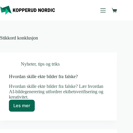
Hopp
til
Handleku
innholdet
Stikkord
konklusjon
Nyheter
,
tips og triks
Hvordan skille ekte bilder fra falske?
Hvordan skille ekte bilder fra falske? Lær hvordan
AI-bildegenerering utfordrer ekthetsverifisering og
kreativitet.
Les mer
Hvordan
skille
ekte
bilder
fra