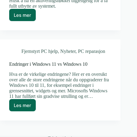
Husk å ha en aktiveringsnøkkel tilgjengelig for å få
fullt utbytte av systemet.
Les mer
Windows
–
Slik
laster
du
ned
Fjernstyrt PC hjelp
,
Nyheter
,
PC reparasjon
gratis
Endringer i Windows 11 vs Windows 10
Hva er de virkelige endringene? Her er en oversikt
over alle de store endringene når du oppgraderer fra
Windows 10 til 11, for eksempel endringer i
grensesnittet, widgets og mer. Microsofts Windows
11 har fullført sin gradvise utrulling og er…
Les mer
Endringer
i
Windows
11
vs
Windows