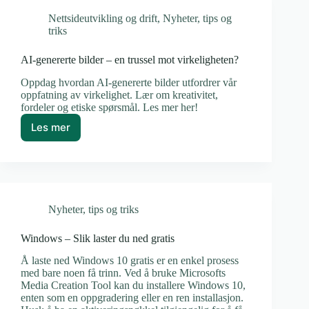
falske?
Nettsideutvikling og drift
,
Nyheter
,
tips og
triks
AI-genererte bilder – en trussel mot virkeligheten?
Oppdag hvordan AI-genererte bilder utfordrer vår
oppfatning av virkelighet. Lær om kreativitet,
fordeler og etiske spørsmål. Les mer her!
Les mer
AI-
genererte
bilder
–
en
trussel
Nyheter
,
tips og triks
mot
virkeligheten?
Windows – Slik laster du ned gratis
Å laste ned Windows 10 gratis er en enkel prosess
med bare noen få trinn. Ved å bruke Microsofts
Media Creation Tool kan du installere Windows 10,
enten som en oppgradering eller en ren installasjon.