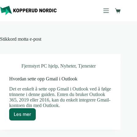
Hopp
til
Handleku
innholdet
Stikkord
motta e-post
Fjernstyrt PC hjelp
,
Nyheter
,
Tjenester
Hvordan sette opp Gmail i Outlook
Det er enkelt å sette opp Gmail i Outlook ved å følge
trinnene i denne guiden. Enten du bruker Outlook
365, 2019 eller 2016, kan du enkelt integrere Gmail-
kontoen din med Outlook.
Les mer
Hvordan
sette
opp
Gmail