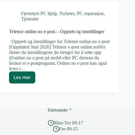
i
Outlook
Fjernstyrt PC hjelp
,
Nyheter
,
PC reparasjon
,
Tjenester
Telenor online.no e-post – Oppsett og innstillinger
Oppsett og innstillinger for Telenor online.no e-post
[Oppdatert Juni 2026] Telenor e-post online.noHer
finner du innstillingene du trenger for å sette opp
@online.no e.post på mobil eller PC dersom du
bruker et e-postprogram. Online.no e-post kan også
leses i…
Les mer
Telenor
online.no
e-
post
–
Oppsett
Telefontider *
og
innstillinger
Man-Tor 09-17
Fre 09-15