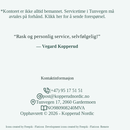
*Kontoret er ikke alltid bemannet. Servicetime i Tunvegen må
avtales på forhånd.
Klikk her for å sende forespørsel
.
“Rask og personlig service, selvfølgelig!”
— Vegard Kopperud
Kontaktinformasjon
(+47) 95 17 51 51
post@kopperudnordic.no
Tunvegen 17, 2060 Gardermoen
NO980908240MVA
Opphavsrett © 2026 - Kopperud Nordic
Icons created by Freepik - Flaticon
Development icons created by Freepik - Flaticon
Remote