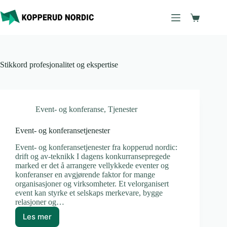
Hopp
til
Handleku
innholdet
Stikkord
profesjonalitet og ekspertise
Event- og konferanse
,
Tjenester
Event- og konferansetjenester
Event- og konferansetjenester fra kopperud nordic:
drift og av-teknikk I dagens konkurransepregede
marked er det å arrangere vellykkede eventer og
konferanser en avgjørende faktor for mange
organisasjoner og virksomheter. Et velorganisert
event kan styrke et selskaps merkevare, bygge
relasjoner og…
Les mer
Event-