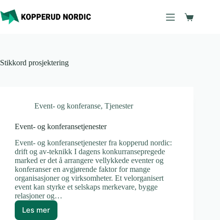
Hopp
til
Handleku
innholdet
Stikkord
prosjektering
Event- og konferanse
,
Tjenester
Event- og konferansetjenester
Event- og konferansetjenester fra kopperud nordic:
drift og av-teknikk I dagens konkurransepregede
marked er det å arrangere vellykkede eventer og
konferanser en avgjørende faktor for mange
organisasjoner og virksomheter. Et velorganisert
event kan styrke et selskaps merkevare, bygge
relasjoner og…
Les mer
Event-