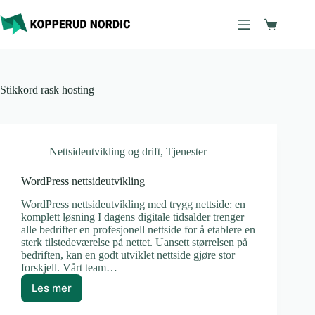
Hopp
til
Handleku
innholdet
Stikkord
rask hosting
Nettsideutvikling og drift
,
Tjenester
WordPress nettsideutvikling
WordPress nettsideutvikling med trygg nettside: en
komplett løsning I dagens digitale tidsalder trenger
alle bedrifter en profesjonell nettside for å etablere en
sterk tilstedeværelse på nettet. Uansett størrelsen på
bedriften, kan en godt utviklet nettside gjøre stor
forskjell. Vårt team…
Les mer
WordPress
nettsideutvikling