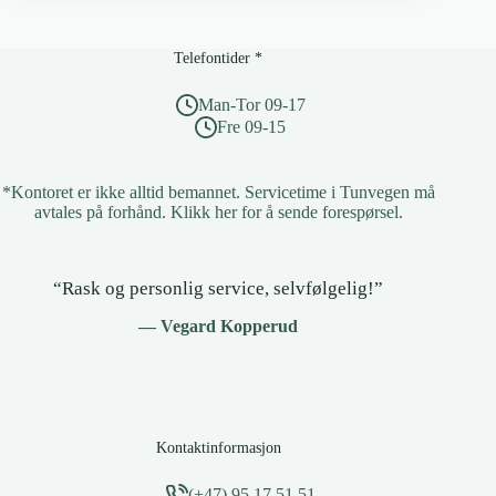
harddisk
før
salg
Telefontider *
eller
kassering
Man-Tor 09-17
Fre 09-15
*Kontoret er ikke alltid bemannet. Servicetime i Tunvegen må
avtales på forhånd.
Klikk her for å sende forespørsel
.
“Rask og personlig service, selvfølgelig!”
— Vegard Kopperud
Kontaktinformasjon
(+47) 95 17 51 51