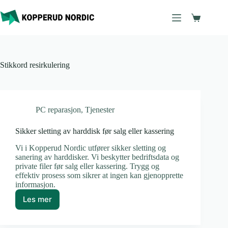
Hopp
til
Handleku
innholdet
Stikkord
resirkulering
PC reparasjon
,
Tjenester
Sikker sletting av harddisk før salg eller kassering
Vi i Kopperud Nordic utfører sikker sletting og
sanering av harddisker. Vi beskytter bedriftsdata og
private filer før salg eller kassering. Trygg og
effektiv prosess som sikrer at ingen kan gjenopprette
informasjon.
Les mer
Sikker
sletting
av