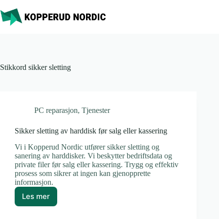
Hopp
til
innholdet
Stikkord
sikker sletting
PC reparasjon
,
Tjenester
Sikker sletting av harddisk før salg eller kassering
Vi i Kopperud Nordic utfører sikker sletting og
sanering av harddisker. Vi beskytter bedriftsdata og
private filer før salg eller kassering. Trygg og effektiv
prosess som sikrer at ingen kan gjenopprette
informasjon.
Les mer
Sikker
sletting
av