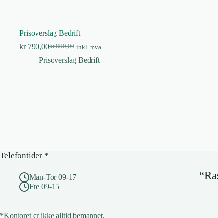
Prisoverslag Bedrift
kr
790,00
kr
890,00
inkl. mva.
Opprinnelig
Nåværende
pris
pris
Prisoverslag Bedrift
var:
er:
kr 890,00.
kr 790,00.
Telefontider *
“Ras
Man-Tor 09-17
Fre 09-15
*Kontoret er ikke alltid bemannet.