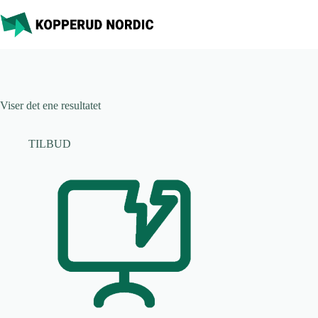
Hopp
til
innholdet
Viser det ene resultatet
TILBUD