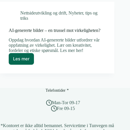
bilder
fra
Nettsideutvikling og drift
,
Nyheter
,
tips og
AI
triks
for
virkelig
og
AI-genererte bilder – en trussel mot virkeligheten?
troverdig?
Oppdag hvordan AI-genererte bilder utfordrer vår
oppfatning av virkelighet. Lær om kreativitet,
fordeler og etiske spørsmål. Les mer her!
Les mer
AI-
genererte
bilder
–
en
trussel
Telefontider *
mot
virkeligheten?
Man-Tor 09-17
Fre 09-15
*Kontoret er ikke alltid bemannet. Servicetime i Tunvegen må