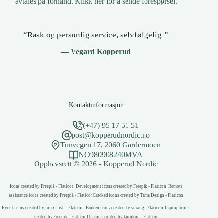
avtales på forhånd.
Klikk her for å sende forespørsel
.
“Rask og personlig service, selvfølgelig!”
— Vegard Kopperud
Kontaktinformasjon
(+47) 95 17 51 51
post@kopperudnordic.no
Tunvegen 17, 2060 Gardermoen
NO980908240MVA
Opphavsrett © 2026 - Kopperud Nordic
Icons created by Freepik - Flaticon
Development icons created by Freepik - Flaticon
Remote
assistance icons created by Freepik - Flaticon
Cracked icons created by Tama Design - Flaticon
Event icons created by juicy_fish - Flaticon
Broken icons created by surang - Flaticon
Laptop icons
created by Freepik - Flaticon
Ui icons created by kornkun - Flaticon