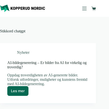
Hopp
til
Handleku
innholdet
Stikkord
chatgpt
Nyheter
AI-bildegenerering – Er bilder fra AI for virkelig og
troverdig?
Oppdag troverdigheten av AI-genererte bilder.
Utforsk utfordringer, muligheter og kunstens fremtid
med AI-bildegenerering.
Les mer
AI-
bildegenerering
–
Er