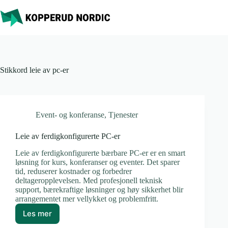
Hopp
til
innholdet
Stikkord
leie av pc-er
Event- og konferanse
,
Tjenester
Leie av ferdigkonfigurerte PC-er
Leie av ferdigkonfigurerte bærbare PC-er er en smart
løsning for kurs, konferanser og eventer. Det sparer
tid, reduserer kostnader og forbedrer
deltageropplevelsen. Med profesjonell teknisk
support, bærekraftige løsninger og høy sikkerhet blir
arrangementet mer vellykket og problemfritt.
Les mer
Leie
av