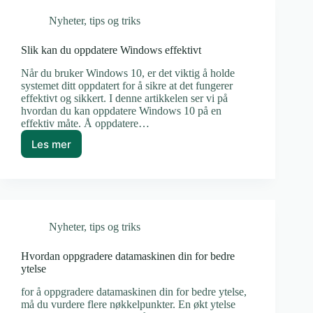
salg
Nyheter
,
tips og triks
eller
kassering
Slik kan du oppdatere Windows effektivt
Når du bruker Windows 10, er det viktig å holde
systemet ditt oppdatert for å sikre at det fungerer
effektivt og sikkert. I denne artikkelen ser vi på
hvordan du kan oppdatere Windows 10 på en
effektiv måte. Å oppdatere…
Les mer
Slik
kan
du
oppdatere
Windows
effektivt
Nyheter
,
tips og triks
Hvordan oppgradere datamaskinen din for bedre
ytelse
for å oppgradere datamaskinen din for bedre ytelse,
må du vurdere flere nøkkelpunkter. En økt ytelse