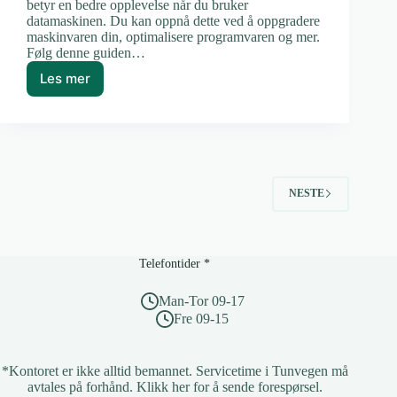
betyr en bedre opplevelse når du bruker
datamaskinen. Du kan oppnå dette ved å oppgradere
maskinvaren din, optimalisere programvaren og mer.
Følg denne guiden…
Les mer
Hvordan
oppgradere
datamaskinen
din
for
bedre
ytelse
NESTE
Telefontider *
Man-Tor 09-17
Fre 09-15
*Kontoret er ikke alltid bemannet. Servicetime i Tunvegen må
avtales på forhånd.
Klikk her for å sende forespørsel
.