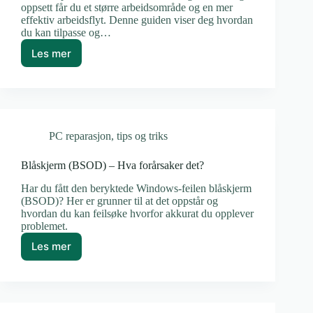
oppsett får du et større arbeidsområde og en mer
effektiv arbeidsflyt. Denne guiden viser deg hvordan
du kan tilpasse og…
Les mer
Hvordan
administrere
flere
skjermer
i
Windows
PC reparasjon
,
tips og triks
11
Blåskjerm (BSOD) – Hva forårsaker det?
Har du fått den beryktede Windows-feilen blåskjerm
(BSOD)? Her er grunner til at det oppstår og
hvordan du kan feilsøke hvorfor akkurat du opplever
problemet.
Les mer
Blåskjerm
(BSOD)
–
Hva
forårsaker