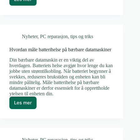
Slik
ruller
du
tilbake
Nvidia-
drivere
Nyheter
,
PC reparasjon
,
tips og triks
Hvordan måle batterihelse på bærbare datamaskiner
Din bærbare datamaskin er en viktig del av
hverdagen. Batteriets helse avgjør hvor lenge du kan
jobbe uten strømtilkobling. Når batteriet begynner å
svekkes, reduseres brukstiden og enheten kan bli
mindre pålitelig. Måle batterihelse på bærbare
datamaskiner er derfor essensielt for å opprettholde
ytelsen til enheten din.
Les mer
Hvordan
måle
batterihelse
på
bærbare
datamaskiner
Nyheter
,
PC reparasjon
,
tips og triks