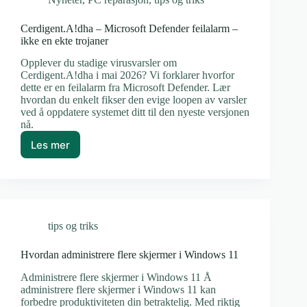
Cerdigent.A!dha – Microsoft Defender feilalarm –
ikke en ekte trojaner
Opplever du stadige virusvarsler om
Cerdigent.A!dha i mai 2026? Vi forklarer hvorfor
dette er en feilalarm fra Microsoft Defender. Lær
hvordan du enkelt fikser den evige loopen av varsler
ved å oppdatere systemet ditt til den nyeste versjonen
nå.
Les mer
Cerdigent.A!dha
–
Microsoft
Defender
feilalarm
–
tips og triks
ikke
en
ekte
Hvordan administrere flere skjermer i Windows 11
trojaner
Administrere flere skjermer i Windows 11 Å
administrere flere skjermer i Windows 11 kan
forbedre produktiviteten din betraktelig. Med riktig