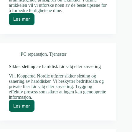
artikkelen vil vi utforske noen av de beste tipsene for
å forbedre ferdighetene dine.
Les mer
De
10
beste
PC
tips
for
PC reparasjon
,
Tjenester
alle
brukere
Sikker sletting av harddisk før salg eller kassering
Vi i Kopperud Nordic utfører sikker sletting og
sanering av harddisker. Vi beskytter bedriftsdata og
private filer før salg eller kassering. Trygg og
effektiv prosess som sikrer at ingen kan gjenopprette
informasjon.
Les mer
Sikker
sletting
av
harddisk
før