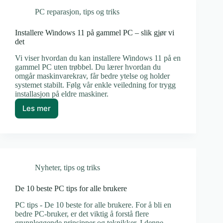
det?
PC reparasjon
,
tips og triks
Installere Windows 11 på gammel PC – slik gjør vi
det
Vi viser hvordan du kan installere Windows 11 på en
gammel PC uten trøbbel. Du lærer hvordan du
omgår maskinvarekrav, får bedre ytelse og holder
systemet stabilt. Følg vår enkle veiledning for trygg
installasjon på eldre maskiner.
Les mer
Installere
Windows
11
på
gammel
PC
Nyheter
,
tips og triks
–
slik
gjør
De 10 beste PC tips for alle brukere
vi
PC tips - De 10 beste for alle brukere. For å bli en
det
bedre PC-bruker, er det viktig å forstå flere
grunnleggende prinsipper og teknikker. I denne