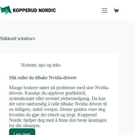
Hopp
til
Handleku
innholdet
Stikkord
windows
Nyheter
,
tips og triks
Slik ruller du tilbake Nvidia-drivere
Mange brukere støter på problemer med sine Nvidia-
drivere. Kanskje du opplever grafikkfeil,
systemkrasjer eller uventet ytelsesnedgang. Da kan
det være nødvendig å rulle tilbake Nvidia drivere til
en tidligere, stabil versjon. Denne guiden viser deg
hvordan du gjør det enkelt og trygt. Kopperud
Nordic hjelper deg med å finne den beste løsningen
for din situasjon.
Les mer